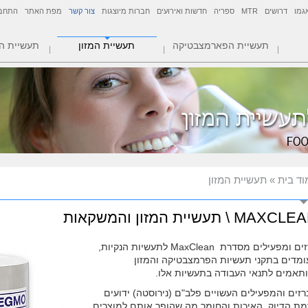
גמו
דרושים
MTR
ספריה
חדשות ואירועים
חברות מיוצגות
צור קשר
מפת האתר
התחב
תעשיית הפארמצבטיקה
תעשיית המזון
תעשיית ה
וד בית
» תעשיית המזון
MAXC \ תעשיית המזון והמשקאות
ברזים ומפעילים מסדרת MaxClean לתעשיות הנקיות,
ומדים בתקני תעשיות הפרמצבטיקה והמזון
ותאמים לתנאי העבודה בתעשיות אלו.
זים והמפעילים העשויים פלב"ם (נירוסטה) ידועים
מת הדיוק, האיכות והחומר מה שהופך אותם למוצרים