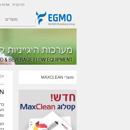
דף הבית
אודות א
מוצרים
עמ
מוצרי MAXCLEAN
LEAN
הע
ומ
הבר
בר