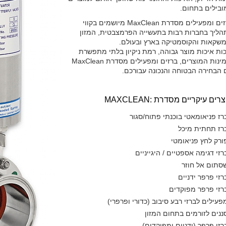
ובילים בתחום.
ברזים ומפעילים מסדרת MaxClean מיושמים בקווי
הליך בחברות רבות בתעשייה הפרמצבטית, המזון
משקאות והקוסמטיקה בארץ ובעולם.
ות איכות מוצר גבוהה, רמת ניקיון בלתי מתפשרת
ואמינות המוצרים, ברזים ומפעילים מסדרת MaxClean
 הבחירה הבטוחה והנכונה עבורכם.
רים עיקריים מסדרת :MAXCLEAN
רז פניאומאטי בוכנתי פתוח/סגור
רז תחתית מיכל
ורק לחץ פניאומטי
רזי דגימה אספטיים / היגייניים
סתום אל חוזר
רזי פרפר ידניים
רזי פרפר מפוקדים
פעילים לברזי רבע סיבוב (כדורי ופרפרי)
ננים לזורמים בתחום המזון
רזי פרפר (ידניים ומפוקדים)