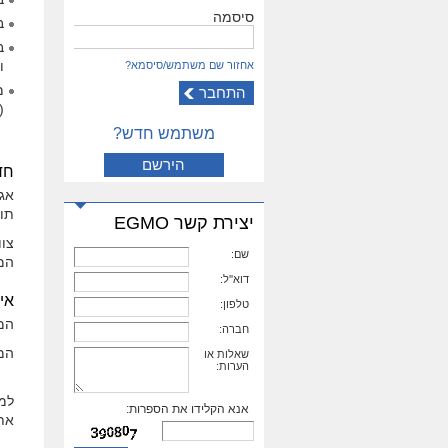
סיסמה
ב
ב
ו
אחזור שם משתמש/סיסמא?
ed pipe joints)
משתמש חדש?
הירשם
חד
אגמ
תו
יצירת קשר EGMO
צוו
שם:
המ
דוא''ל:
אי
טלפון:
המ
חברה:
המוצרים מסדר
שאלות או
הערות:
אנא הקלידו את הספרות:
את 