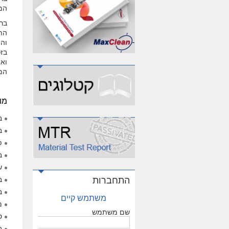
המ
הת
וה
בזכ
הם
מוצ
ב
ב
פ
ב
ש
התחברות
ב
ב
משתמש קיים
מ
שם משתמש
ס
ב