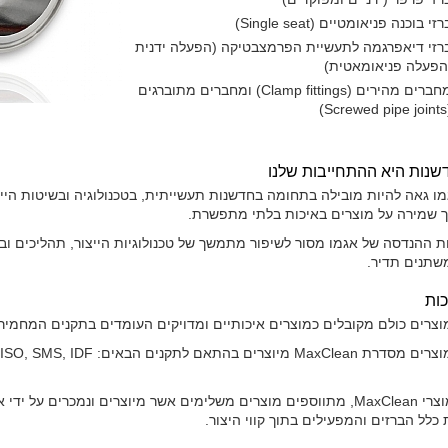
רזי בוכנה פניאומטיים (Single seat)
רזי דיאפרגמה לתעשיית הפרמצבטיקה (הפעלה ידנית
הפעלה פניאומאטית)
מחברים מהירים (Clamp fittings) ומחברים מתוברגים
(Screw
שנות היא ההתחייבות שלנו
ו גאה להיות מובילה בתחומה בחדשנות תעשייתית, בטכנולוגיה ובשיטות היי
ך שמירה על מוצרים באיכות בלתי מתפשרת.
ת ההנדסה של אגמו מסור לשיפור מתמשך של טכנולוגיות הייצור, תהליכים ובי
שתנים תדיר.
כות
וצרים כולם מקובלים כמוצרים איכותיים ומדויקים העומדים בתקנים המחמיר
ת MaxClean מיוצרים בהתאם לתקנים הבאים: A3, DIN, BS/RJT, ISO, SMS, IDF ו-DS
למוצרי MaxClean, מתווספים מוצרים משלימים אשר מיוצרים ונמכרים על
כלל הברזים והמפעילים בתוך קווי היצור.