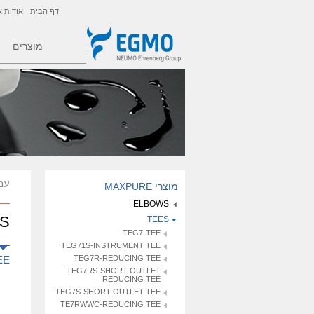
דף הבית
אודות א
מוצרים
עמ
מוצרי MAXPURE
ELBOWS
S
TEES
TEG7-TEE
TEG71S-INSTRUMENT TEE
EE
TEG7R-REDUCING TEE
TEG7RS-SHORT OUTLET
REDUCING TEE
TEG7S-SHORT OUTLET TEE
TE7RWWC-REDUCING TEE