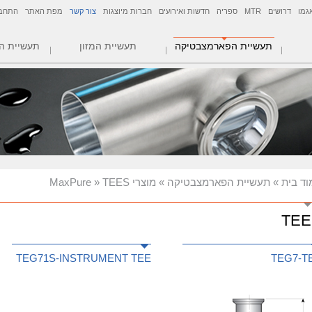
התחב
מפת האתר
צור קשר
חברות מיוצגות
חדשות ואירועים
ספריה
MTR
דרושים
גמו
תעשיית הפארמצבטיקה
תעשיית המזון
תעשיית ה
» TEES
מוצרי MaxPure
»
תעשיית הפארמצבטיקה
»
וד בית
TEE
TEG71S-INSTRUMENT TEE
TEG7-T