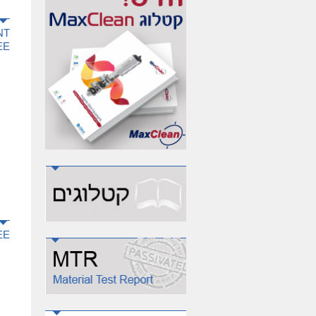
NT
EE
EE