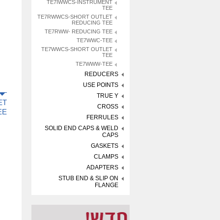
TE7IWWCS-INSTRUMENT
TEE
TE7RWWCS-SHORT OUTLET
REDUCING TEE
TE7RWW- REDUCING TEE
TE7WWC-TEE
TE7WWCS-SHORT OUTLET
TEE
TE7WWW-TEE
REDUCERS
USE POINTS
TRUE Y
ET
CROSS
EE
FERRULES
SOLID END CAPS & WELD
CAPS
GASKETS
CLAMPS
ADAPTERS
STUB END & SLIP ON
FLANGE