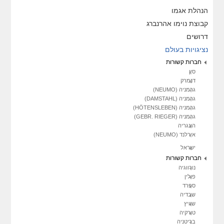
הנהלת אגמו
קבוצת נוימו אהרנברג
דרושים
נציגויות בעולם
חברות קשורות
סין
דנמרק
גרמניה (NEUMO)
גרמניה (DAMSTAHL)
גרמניה (HÖTENSLEBEN)
גרמניה (GEBR. RIEGER)
הונגריה
אירלנד (NEUMO)
ישראל
חברות קשורות
נורווגיה
פולין
ספרד
שבדיה
שוויץ
טורקיה
בריטניה