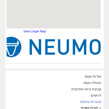
כתובת:
Rep. Office: 319 B8, Ly
Thuong Kiet St., Ward 15, Dist.
11
טלפון:
+84 4 3773 6586
פקס:
+84 4 3773 6587
דוא''ל:
info@neumo.com.vn
View Larger Map
אתר:
http://www.neumo.com.vn
אודות אגמו
הנהלת אגמו
קבוצת נוימו אהרנברג
דרושים
נציגויות בעולם
חברות קשורות