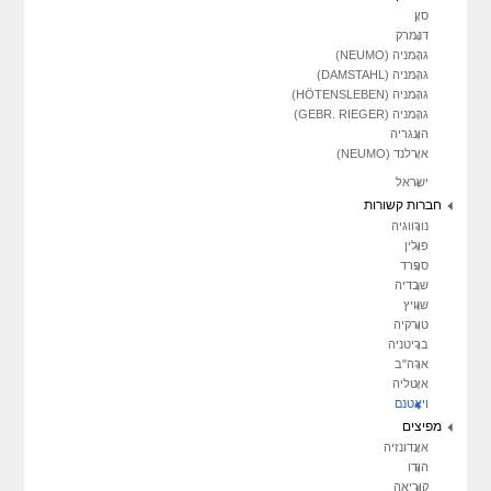
סין
דנמרק
גרמניה (NEUMO)
גרמניה (DAMSTAHL)
גרמניה (HÖTENSLEBEN)
גרמניה (GEBR. RIEGER)
הונגריה
אירלנד (NEUMO)
ישראל
חברות קשורות
נורווגיה
פולין
ספרד
שבדיה
שוויץ
טורקיה
בריטניה
ארה"ב
איטליה
ויאטנם
מפיצים
אינדונזיה
הודו
קוריאה