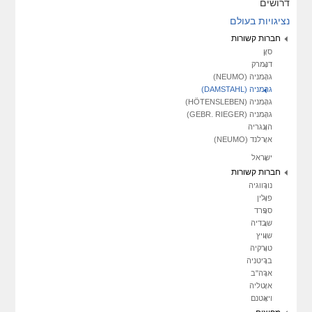
דרושים
נציגויות בעולם
חברות קשורות
סין
דנמרק
גרמניה (NEUMO)
גרמניה (DAMSTAHL)
גרמניה (HÖTENSLEBEN)
גרמניה (GEBR. RIEGER)
הונגריה
אירלנד (NEUMO)
ישראל
חברות קשורות
נורווגיה
פולין
ספרד
שבדיה
שוויץ
טורקיה
בריטניה
ארה"ב
איטליה
ויאטנם