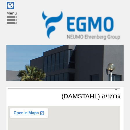
Menu
גרמניה (DAMSTAHL)
Damstahl
GmbH
(D)
כתובת:
Raiffeisen-Str. 6 - 8, D-40764
Langenfeld