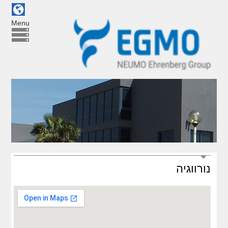
Menu
נורווגיה
Damstahl a/s Oslo (N)
טלפון:
+47 5615 1570
פקס: