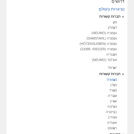
דרושים
נציגויות בעולם
חברות קשורות
סין
דנמרק
גרמניה (NEUMO)
גרמניה (DAMSTAHL)
גרמניה (HÖTENSLEBEN)
גרמניה (GEBR. RIEGER)
הונגריה
אירלנד (NEUMO)
ישראל
חברות קשורות
נורווגיה
פולין
ספרד
שבדיה
שוויץ
טורקיה
בריטניה
ארה"ב
איטליה
ויאטנם